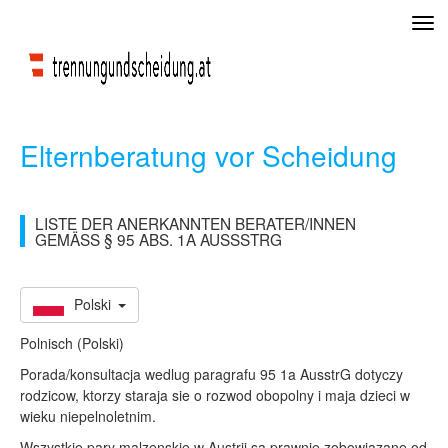
Tog
navi
Elternberatung vor Scheidung
LISTE DER ANERKANNTEN BERATER/INNEN
GEMÄSS § 95 ABS. 1A AUSSSTRG
Polski
Polnisch (Polski)
Porada/konsultacja wedlug paragrafu 95 1a AusstrG dotyczy
rodzicow, ktorzy staraja sie o rozwod obopolny i maja dzieci w
wieku niepelnoletnim.
Wszystkie pary malzenskie w Austrii sa prawnie zobowiazane od