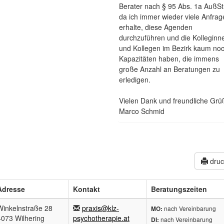
Berater nach § 95 Abs. 1a AußSt
da ich immer wieder viele Anfrag
erhalte, diese Agenden
durchzuführen und die Kolleginn
und Kollegen im Bezirk kaum no
Kapazitäten haben, die immens
große Anzahl an Beratungen zu
erledigen.
Vielen Dank und freundliche Grü
Marco Schmid
dru
Adresse
Kontakt
Beratungszeiten
Winkelnstraße 28
praxis@klz-
nach Vereinbarung
MO:
4073 Wilhering
psychotherapie.at
nach Vereinbarung
DI: