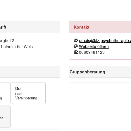
rift
Kontakt
erghof 2
praxis@klz-psychotherapie.
Webseite öffnen
Thalheim bei Wels
06609481123
Gruppenberatung
Do
nach
ng
Vereinbarung
et