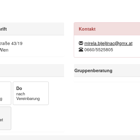
rift
Kontakt
traße 43/19
mirela.bijeljinac@gmx.at
0660/5525805
Wien
Gruppenberatung
Do
nach
ng
Vereinbarung
et