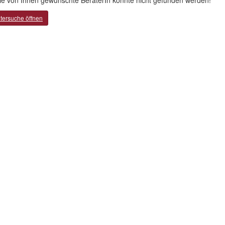
ie von Ihnen gewünschte BeraterIn konnte nicht gefunden werden!
tersuche öffnen