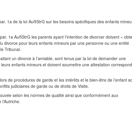
par. 1a de la loi AußStrG sur les besoins spécifiques des enfants mineu
5 par. 1a AußStrG les parents ayant l’intention de divorcer doivent « obte
 du divorce pour leurs enfants mineurs par une personne ou une entité
le Tribunal.
aitant un divorce à l’amiable, sont tenus par la loi de demander une
 leurs enfants mineurs et doivent soumettre une attestation correspon
t lors de procédures de garde et les intérêts et le bien-être de l’enfant s
lits judiciaires de garde ou de droits de Visite.
prouvée selon les normes de qualité ainsi que conformément aux
l’Autriche.