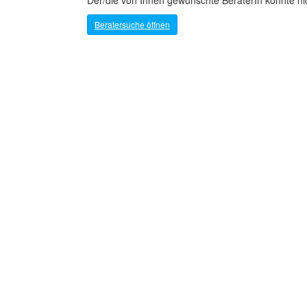
Der/die von Ihnen gewünschte BeraterIn konnte n
Beratersuche öffnen